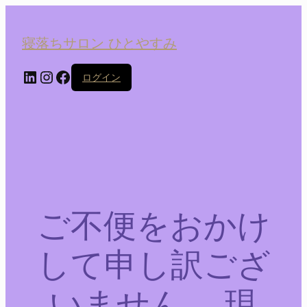
寝落ちサロン ひとやすみ
LinkedIn
Instagram
Facebook
ログイン
ご不便をおかけ
して申し訳ござ
いません。 現