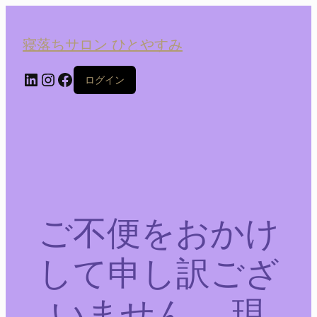
寝落ちサロン ひとやすみ
LinkedIn
Instagram
Facebook
ログイン
ご不便をおかけ
して申し訳ござ
いません。 現