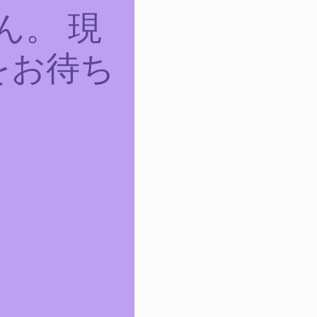
ん。 現
をお待ち