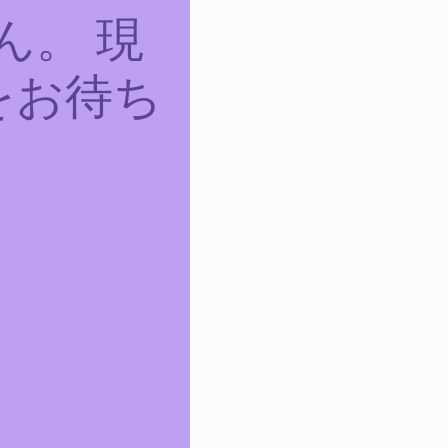
ん。 現
をお待ち